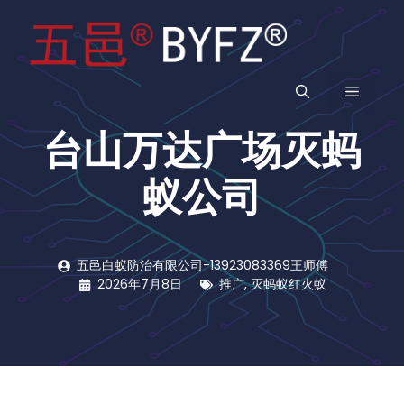
跳
至
内
容
菜
台山万达广场灭蚂
单
蚁公司
五邑白蚁防治有限公司-13923083369王师傅
2026年7月8日
推广
,
灭蚂蚁红火蚁