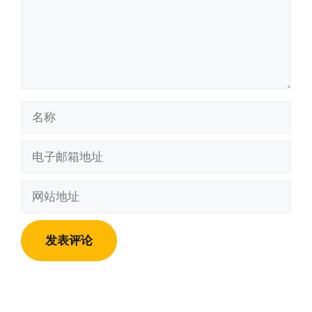
名
称
电
子
邮
网
箱
站
地
地
址
址