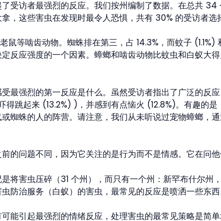
了受访者最强烈的反应。我们按州编制了数据。在总共 34
拿，这些害虫在发现时最令人恐惧，共有 30% 的受访者选
鼠等啮齿动物。蜘蛛排在第三，占 14.3%，而蚊子 (1.1%) 
决定反应强度的一个因素。蟑螂和啮齿动物比蚊虫和白蚁大得
最强烈的第一反应是什么。虽然受访者指出了广泛的反应，但前
)、吓得跳起来 (13.2%) )，并感到有点恼火 (12.8%)。
鼠或蜘蛛的人的阵营。请注意，我们从未听说过宠物蟑螂，通
之前的问题不同，因为它关注的是行为而不是情感。它在问他
是将害虫压碎（31 个州），而只有一个州：新罕布什尔州
害虫防治服务（白蚁）的害虫，最常见的反应是喷洒一些东西
有可能引起最强烈的情绪反应，处理害虫的最常见策略是简单