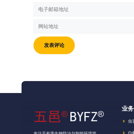
电
子
邮
网
箱
站
地
地
址
址
业务
虫
白
专注于有害生物防治与智能环境管