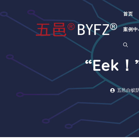
跳
至
首页
内
容
案例中
“Eek
五邑白蚁防