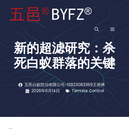
跳
至
内
容
菜
新的超滤研究：杀
单
死白蚁群落的关键
五邑白蚁防治有限公司-13923083369王师傅
2026年6月14日
Termite Control