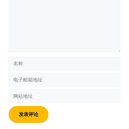
名
称
电
子
邮
网
箱
站
地
地
址
址