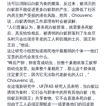
法可以消除以白蚁为食的菌落。反过来，被消灭的
白蚁群不能促进更多白蚁群的产生。这降低了社区
内房主财产受损的潜在风险。然而，Chouvenc
说，白蚁诱饵的工作原理有时会被误解。
“人们普遍认为，要杀死白蚁群落，就需要杀死蚁
后。其实恰恰相反。被诱饵的白蚁群落到了生命尽
头时只会出现非常老的工人和饥饿的士兵、国王和
王后，”他说。
这让研究小组想知道殖民地中最脆弱的个体——他们
宝贵的后代会发生什么。
“蜂后产卵，卵发育成幼虫，但整个巢都依靠工蚁帮
助幼虫发育。如果整个巢都死了，那么这个群体就
注定要灭亡，因为它无法取代老龄化的人口，”
Chouvenc 说。
在这项新研究中，UF/IFAS 研究人员表明，当白蚁以
诱饵为食时，它们会与群体中的所有其他白蚁（包
括蚁后和国王）共享食物。它不会直接杀死白蚁，
但由于工人必须定期蜕皮——或更换他们的旧皮肤