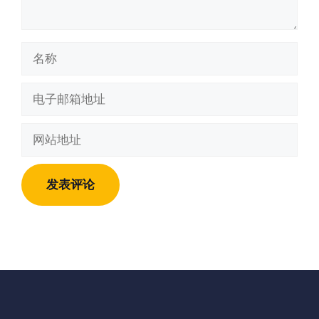
名
称
电
子
邮
网
箱
站
地
地
址
址