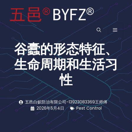
跳
至
内
容
菜
谷蠹的形态特征、
单
生命周期和生活习
性
五邑白蚁防治有限公司-13923083369王师傅
2026年5月4日
Pest Control