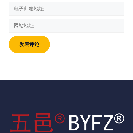
电
子
邮
网
箱
站
地
地
址
址