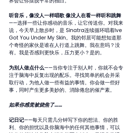
界会让你摆脱平常的独白。
听音乐，像没人一样唱歌 像没人在看一样听和跳舞
——选择一些让你感动的音乐，让它传送你。对我来
说，今天早上散步时，是 Sinatra连续循环唱着Ive
Got You Under My Skin。我的邻居可能想知道那
个奇怪的家伙是谁在人行道上跳舞。我在意吗？没
有。我是否感到更快乐，压力更小？是的。
为别人做点什么
——当你专注于别人时，你就不会专
注于脑海中反复出现的配乐。寻找简单的机会并采
取行动，为他人做一些有益的事情。你会做一些好
事，同时产生更多美妙的、消除倦怠的催产素。
如果你感觉被烧焦了……
记日记
——每天只需几分钟写下你的想法、你的胜
利、你的担忧以及你脑海中的任何其他事情，可以