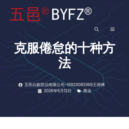
跳
至
内
容
菜
克服倦怠的十种方
单
法
五邑白蚁防治有限公司-13923083369王师傅
2026年5月12日
商业